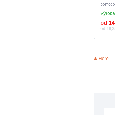
pomocou
Výroba
od 14
od 18,3
Hore