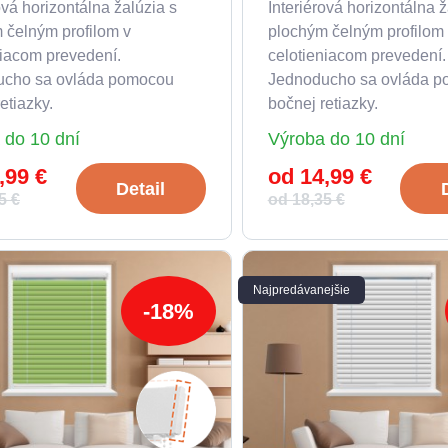
ová horizontálna žalúzia s
Interiérová horizontálna ž
 čelným profilom v
plochým čelným profilom
niacom prevedení.
celotieniacom prevedení.
ucho sa ovláda pomocou
Jednoducho sa ovláda 
etiazky.
bočnej retiazky.
 do 10 dní
Výroba do 10 dní
,99 €
od 14,99 €
Detail
5 €
od 18,35 €
Najpredávanejšie
-18%