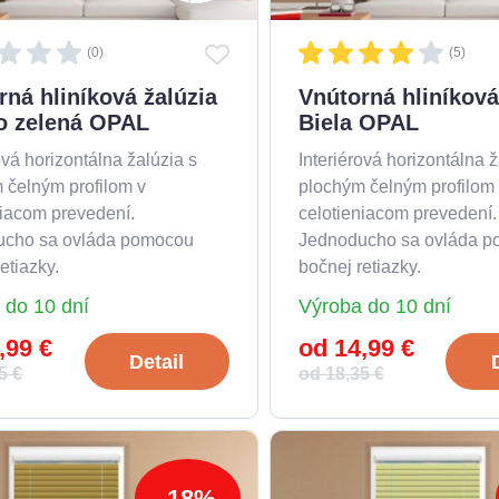
(0)
(5)
rná hliníková žalúzia
Vnútorná hliníková
 zelená OPAL
Biela OPAL
ová horizontálna žalúzia s
Interiérová horizontálna ž
 čelným profilom v
plochým čelným profilom
niacom prevedení.
celotieniacom prevedení.
ucho sa ovláda pomocou
Jednoducho sa ovláda 
etiazky.
bočnej retiazky.
 do 10 dní
Výroba do 10 dní
,99 €
od 14,99 €
Detail
5 €
od 18,35 €
-18%