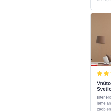
Vnúto
Svetl
Interiér
lamelami
zaoblen