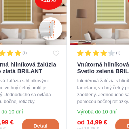
(1)
(1)
rná hliníková žalúzia
Vnútorná hliníková
o zlatá BRILANT
Svetlo zelená BRI
ová žalúzia s hliníkovými
Interiérová žalúzia s hlin
, vrchný čelný profil je
lamelami, vrchný čelný pro
ý. Jednoducho sa ovláda
zaoblený. Jednoducho sa
 bočnej retiazky.
pomocou bočnej retiazky.
 do 10 dní
Výroba do 10 dní
,99 €
od 14,99 €
Detail
5 €
od 18,35 €