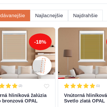
edávanejšie
Najlacnejšie
Najdrahšie
-18%
(2)
(1)
rná hliníková žalúzia
Vnútorná hliníková
o bronzová OPAL
Svetlo zlatá OPAL