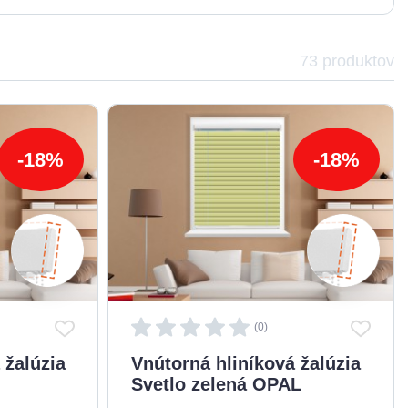
73
produktov
-18%
-18%
(0)
 žalúzia
Vnútorná hliníková žalúzia
Svetlo zelená OPAL