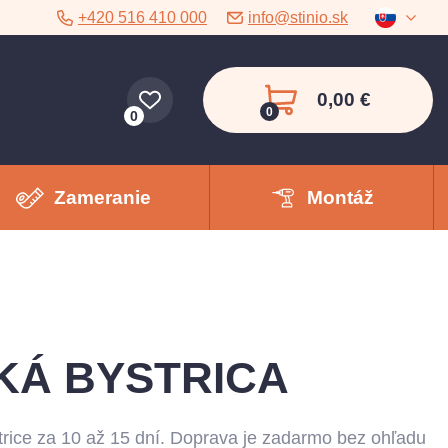
+420 516 410 000
info@stinio.sk
0,00 €
0
0
Zameranie
Montáž
KÁ BYSTRICA
ice za 10 až 15 dní. Doprava je zadarmo bez ohľadu