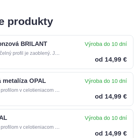
e produkty
ronzová BRILANT
Výroba do 10 dní
Interiérová žalúzia s hliníkovými lamelami, vrchný čelný profil je zaoblený. Jednoducho sa ovláda pomocou bočnej retiazky.
od 14,99 €
ná metalíza OPAL
Výroba do 10 dní
Interiérová horizontálna žalúzia s plochým čelným profilom v celotieniacom prevedení. Jednoducho sa ovláda pomocou bočnej retiazky.
od 14,99 €
PAL
Výroba do 10 dní
Interiérová horizontálna žalúzia s plochým čelným profilom v celotieniacom prevedení. Jednoducho sa ovláda pomocou bočnej retiazky.
od 14,99 €