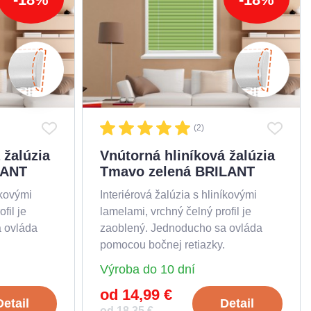
(2)
 žalúzia
Vnútorná hliníková žalúzia
LANT
Tmavo zelená BRILANT
íkovými
Interiérová žalúzia s hliníkovými
fil je
lamelami, vrchný čelný profil je
 ovláda
zaoblený. Jednoducho sa ovláda
pomocou bočnej retiazky.
Výroba do 10 dní
od 14,99 €
Detail
Detail
od 18,35 €