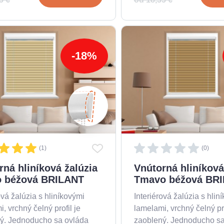
-18%
(1)
(0)
rná hliníková žalúzia
Vnútorná hliníková
o béžová BRILANT
Tmavo béžová BR
ová žalúzia s hliníkovými
Interiérová žalúzia s hlin
, vrchný čelný profil je
lamelami, vrchný čelný pro
ý. Jednoducho sa ovláda
zaoblený. Jednoducho sa