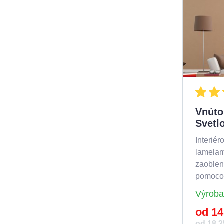
Vnúto
Svetl
Interiér
lamelami
zaoblen
pomocou
Výroba
od 14
od 18,3