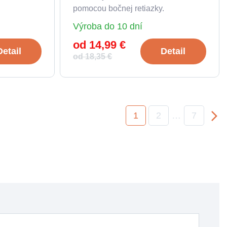
pomocou bočnej retiazky.
Výroba do 10 dní
od 14,99 €
Detail
Detail
od 18,35 €
1
2
…
7