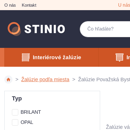
O nás
Kontakt
U ná
Interiérové žalúzie
I
Žalúzie podľa miesta
Žalúzie Považská Byst
Typ
BRILANT
OPAL
Žalúzie v