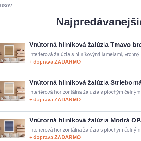
kusov.
Najpredávanejši
Vnútorná hliníková žalúzia Tmavo b
doprava ZADARMO
Vnútorná hliníková žalúzia Striebor
doprava ZADARMO
Vnútorná hliníková žalúzia Modrá O
doprava ZADARMO