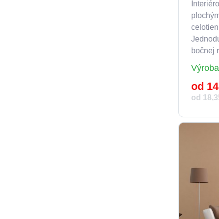
Interiér
plochým
celotie
Jednod
bočnej r
Výroba
od 14
od 18,3