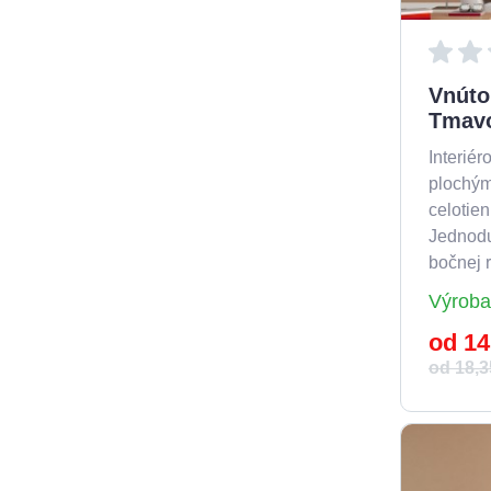
Vnúto
Tmavo
Interiér
plochým
celotie
Jednod
bočnej r
Výroba
od 14
od 18,3