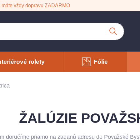
s máte vždy dopravu ZADARMO
nteriérové rolety
Fólie
rica
ŽALÚZIE POVAŽS
ám doručíme priamo na zadanú adresu do Považské Bystr