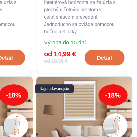
alúzia s
Interiérová horizontálna žalúzia s
 v
plochým čelným profilom v
celotieniacom prevedení.
pomocou
Jednoducho sa ovláda pomocou
bočnej retiazky.
Výroba do 10 dní
od 14,99 €
Detail
Detail
od 18,35 €
Najpredávanejšie
-18%
-18%