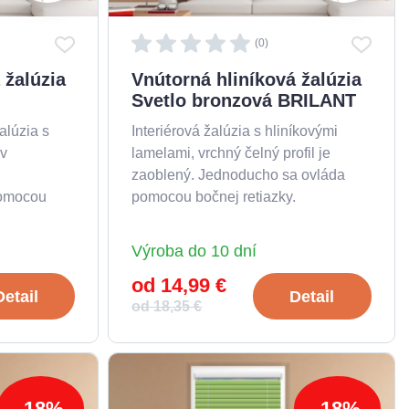
(0)
 žalúzia
Vnútorná hliníková žalúzia
Svetlo bronzová BRILANT
alúzia s
Interiérová žalúzia s hliníkovými
 v
lamelami, vrchný čelný profil je
zaoblený. Jednoducho sa ovláda
pomocou
pomocou bočnej retiazky.
Výroba do 10 dní
od 14,99 €
Detail
Detail
od 18,35 €
-18%
-18%