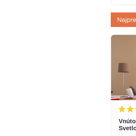
Najpr
Vnúto
Svetl