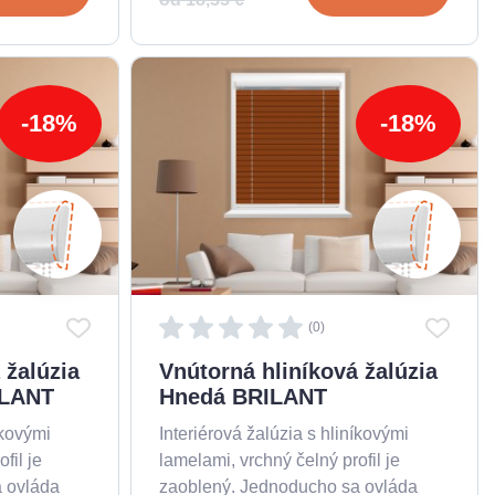
-18%
-18%
(0)
 žalúzia
Vnútorná hliníková žalúzia
ILANT
Hnedá BRILANT
íkovými
Interiérová žalúzia s hliníkovými
fil je
lamelami, vrchný čelný profil je
 ovláda
zaoblený. Jednoducho sa ovláda