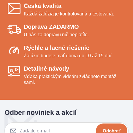
Česká kvalita
Každá žalúzia je kontrolovaná a testovaná.
Doprava ZADARMO
U nás za dopravu nič neplatíte.
Rýchle a lacné riešenie
Žalúzie budete mať doma do 10 až 15 dní.
Detailné návody
Vďaka praktickým videám zvládnete montáž
sami.
Odber noviniek a akcií
Odobrať