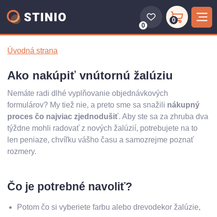
0
0
Úvodná strana
Ako nakúpiť vnútornú žalúziu
Nemáte radi dlhé vyplňovanie objednávkových
formulárov? My tiež nie, a preto sme sa snažili
nákupný
proces čo najviac zjednodušiť
. Aby ste sa za zhruba dva
týždne mohli radovať z nových žalúzií, potrebujete na to
len peniaze, chvíľku vášho času a samozrejme poznať
rozmery.
Čo je potrebné navoliť?
Potom čo si vyberiete farbu alebo drevodekor žalúzie,