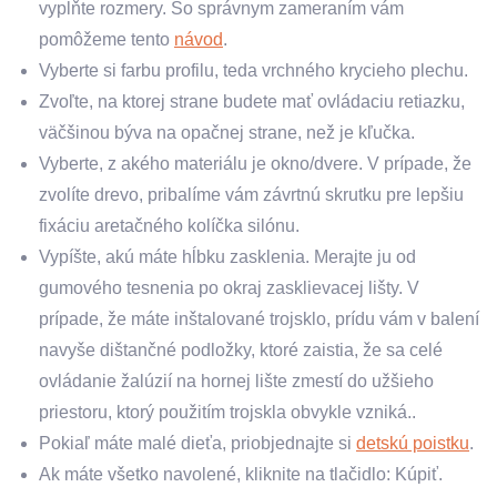
vyplňte rozmery. So správnym zameraním vám
pomôžeme tento
návod
.
Vyberte si farbu profilu, teda vrchného krycieho plechu.
Zvoľte, na ktorej strane budete mať ovládaciu retiazku,
väčšinou býva na opačnej strane, než je kľučka.
Vyberte, z akého materiálu je okno/dvere. V prípade, že
zvolíte drevo, pribalíme vám závrtnú skrutku pre lepšiu
fixáciu aretačného kolíčka silónu.
Vypíšte, akú máte hĺbku zasklenia. Merajte ju od
gumového tesnenia po okraj zasklievacej lišty. V
prípade, že máte inštalované trojsklo, prídu vám v balení
navyše dištančné podložky, ktoré zaistia, že sa celé
ovládanie žalúzií na hornej lište zmestí do užšieho
priestoru, ktorý použitím trojskla obvykle vzniká..
Pokiaľ máte malé dieťa, priobjednajte si
detskú poistku
.
Ak máte všetko navolené, kliknite na tlačidlo: Kúpiť.