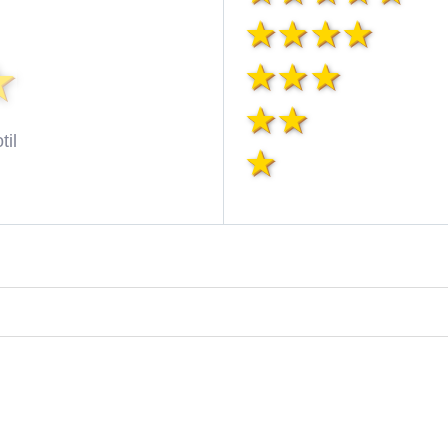
til
dy
ezdy
viezd