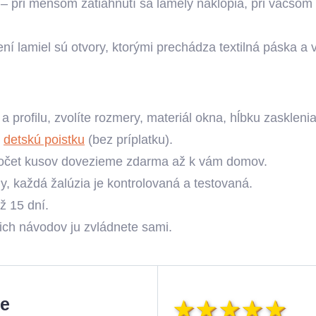
– pri menšom zatiahnutí sa lamely naklopia, pri väčšom 
ní lamiel sú otvory, ktorými prechádza textilná páska a 
 a profilu, zvolíte rozmery, materiál okna, hĺbku zasklen
ť
detskú poistku
(bez príplatku).
počet kusov dovezieme zdarma až k vám domov.
, každá žalúzia je kontrolovaná a testovaná.
ž 15 dní.
ich návodov ju zvládnete sami.
ie