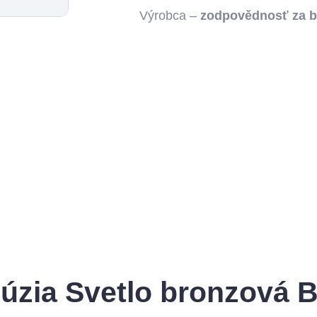
Výrobca –
zodpovědnosť za 
alúzia Svetlo bronzová