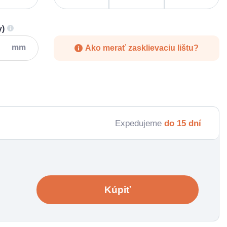
y)
mm
Ako merať zasklievaciu lištu?
Expedujeme
do 15 dní
Kúpiť