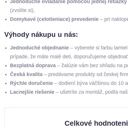
Jednoduché ovládanie pomocou jednej retiazky
(zvolíte si).
Domykavé (celotieniace) prevedenie
– pri naklope
Výhody nákupu u nás:
Jednoduché objednanie
– vyberete si farbu lamiel
prípade, že máte malé deti, doporučujeme objedna
Bezplatná doprava
– žalúzie vám bez ohľadu na 
Česká kvalita
– predávame produkty od českej firmy
Rýchle doručenie
– dodiení býva väčšinou do 10 a
Lacnejšie riešenie
– ušetríte za montáž, podľa naš
Celkové hodnoten