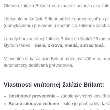
Okenná žalúzia Brilant má rovnaké vlastnosti ako žalúz
Horizontálnu žalúziu Brilant môžete namontovať na pla
(domykavému) prevedeniu spoľahlivo zatieni a zaistí
Lamely horizontálnej žalúzie Brilant sú široké 25 mm 
štyroch farieb –
biela, okrová, hnedá, antracitová
.
Minimálna šírka žalúzie Brilant môže byť 400 mm, 
automaticky dodávaná prevodovka.
Vlastnosti vnútornej žalúzie Brilant:
Designové prevedenie
– zaoblený vrchný kastlík 
Bočné silónové vedenie
– silón je priehľadný, ta