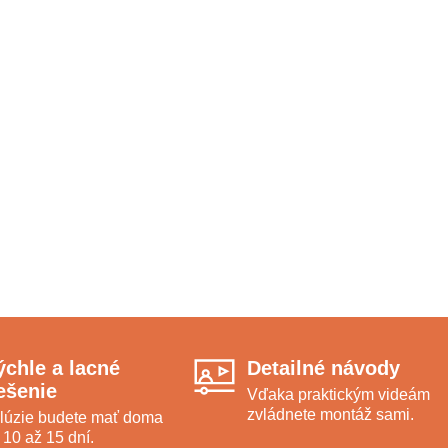
ýchle a lacné
Detailné návody
iešenie
Vďaka praktickým videám
zvládnete montáž sami.
lúzie budete mať doma
 10 až 15 dní.