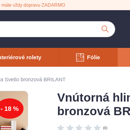
s máte vždy dopravu ZADARMO
nteriérové rolety
Fólie
zia Svetlo bronzová BRILANT
Vnútorná hli
bronzová B
- 18 %
(0)