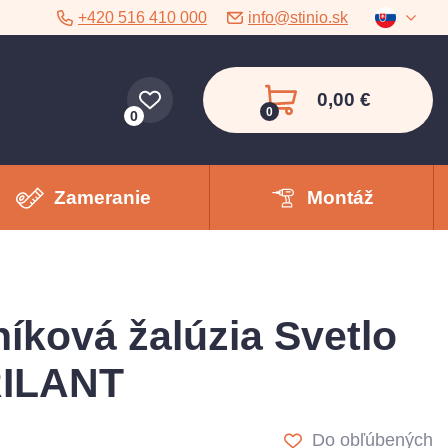
+420 516 410 000
info@stinio.sk
0,00 €
0
0
Zameranie
Montáž
níková žalúzia Svetlo
RILANT
Do obľúbených