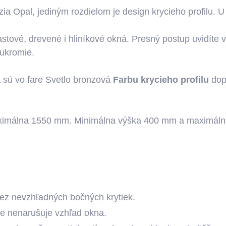
ia Opal, jediným rozdielom je design krycieho profilu. U 
stové, drevené i hliníkové okná. Presný postup uvidíte 
 sukromie.
a sú vo fare Svetlo bronzová
Farbu krycieho profilu
dopo
maximálna 1550 mm. Minimálna výška 400 mm a maximáln
bez nevzhľadných bočných krytiek.
kže nenarušuje vzhľad okna.