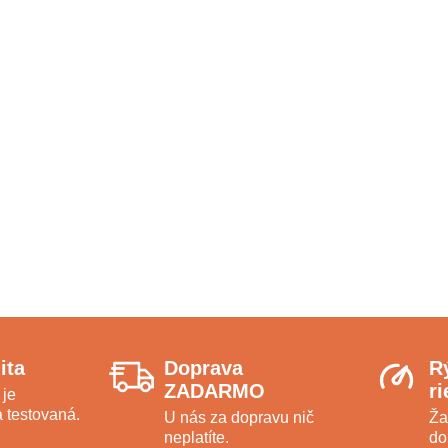
ita
Doprava
R
ZADARMO
r
 je
 testovaná.
U nás za dopravu nič
Ža
neplatíte.
do