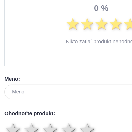
0 %
Nikto zatiaľ produkt nehodno
Meno:
Ohodnoťte produkt:
1 hviezda
2 hviezdy
3 hviez
4 hvi
5 h