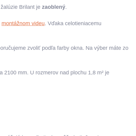
žalúzie Brilant je
zaoblený
.
v
montážnom videu
. Vďaka celotieniacemu
ručujeme zvoliť podľa farby okna. Na výber máte zo
a 2100 mm. U rozmerov nad plochu 1,8 m² je