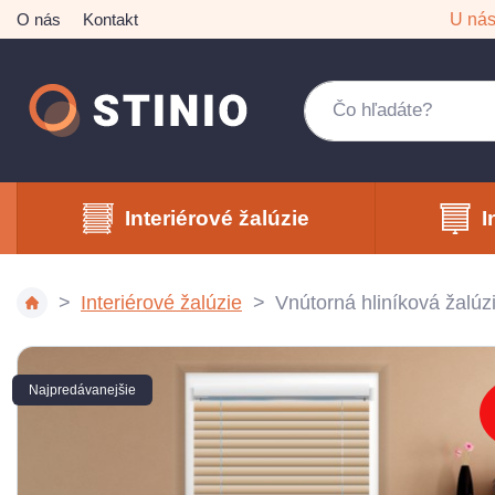
O nás
Kontakt
U ná
Interiérové žalúzie
I
Interiérové žalúzie
Vnútorná hliníková žalú
Najpredávanejšie