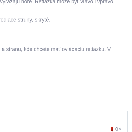
vyrážajú hore. Retiazka môže byť vľavo i vpravo
vodiace struny, skryté.
ia a stranu, kde chcete mať ovládaciu retiazku. V
0×