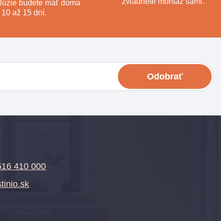
zvládnete montáž sami.
lúzie budete mať doma
 10 až 15 dní.
Odobrať
516 410 000
tinio.sk