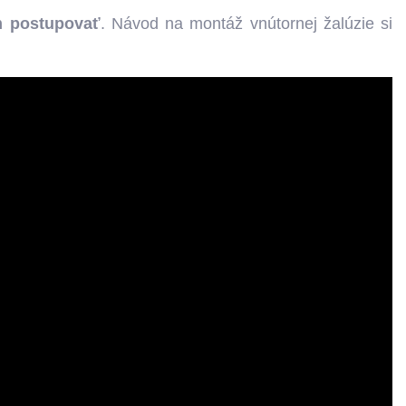
m postupovať
. Návod na montáž vnútornej žalúzie si