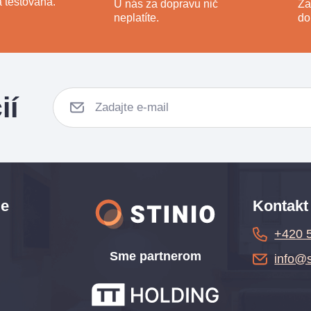
 testovaná.
U nás za dopravu nič
Ža
neplatíte.
do
ií
ie
Kontakt
+420 
Sme partnerom
info@s