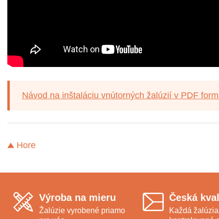
Návod na inštaláciu vnútorných žalúzií v PDF form
Hore
Výroba na mieru
Česká kval
Žalúzie vyrobené priamo
Každá žalúzia