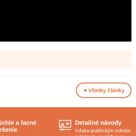
Všetky články
ýchle a lacné
Detailné návody
iešenie
Vďaka praktickým videám