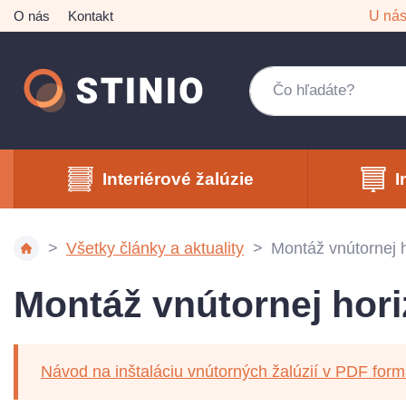
O nás
Kontakt
U ná
Interiérové žalúzie
I
Všetky články a aktuality
Montáž vnútornej h
Montáž vnútornej hori
Návod na inštaláciu vnútorných žalúzií v PDF form