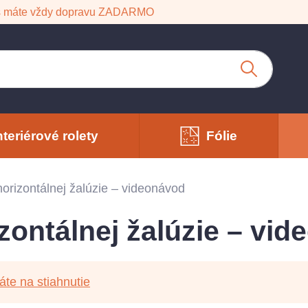
s máte vždy dopravu ZADARMO
nteriérové rolety
Fólie
orizontálnej žalúzie – videonávod
zontálnej žalúzie – vi
áte na stiahnutie