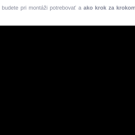
o budete pri montáži potrebovať a
ako krok za kroko