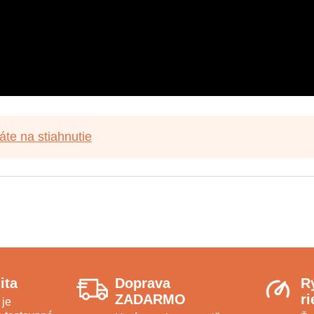
áte na stiahnutie
ita
Doprava
R
ZADARMO
r
 je