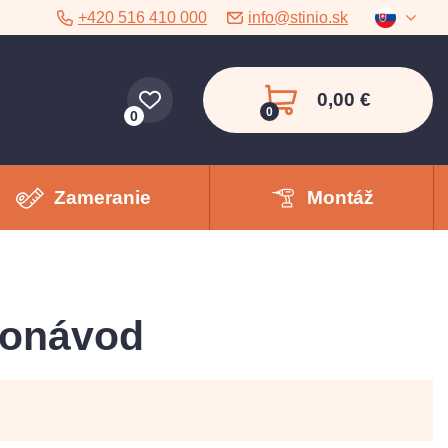
+420 516 410 000
info@stinio.sk
0,00 €
0
0
Zameranie
Montáž
deonávod