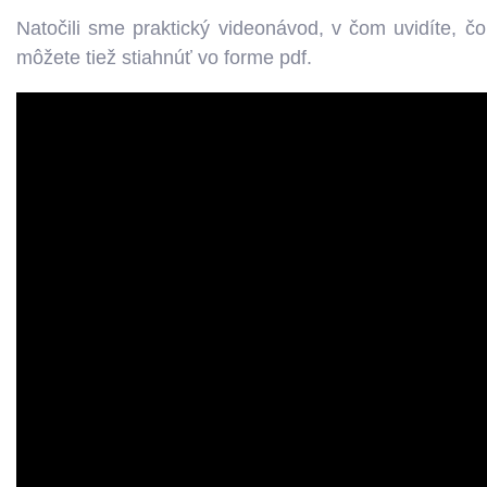
Natočili sme praktický videonávod, v čom uvidíte, č
môžete tiež stiahnúť vo forme pdf.