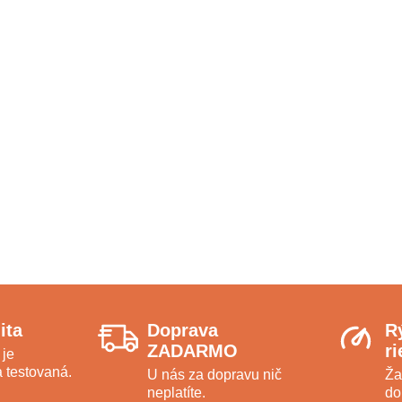
ita
Doprava
R
ZADARMO
r
 je
 testovaná.
U nás za dopravu nič
Ža
neplatíte.
do