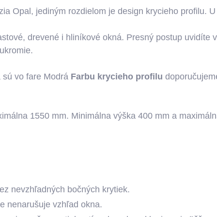
ia Opal, jediným rozdielom je design krycieho profilu. U 
stové, drevené i hliníkové okná. Presný postup uvidíte 
 sukromie.
a sú vo fare Modrá
Farbu krycieho profilu
doporučujeme 
maximálna 1550 mm. Minimálna výška 400 mm a maximáln
bez nevzhľadných bočných krytiek.
kže nenarušuje vzhľad okna.