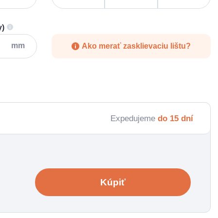
y)
mm
Ako merať zasklievaciu lištu?
Expedujeme
do 15 dní
Kúpiť