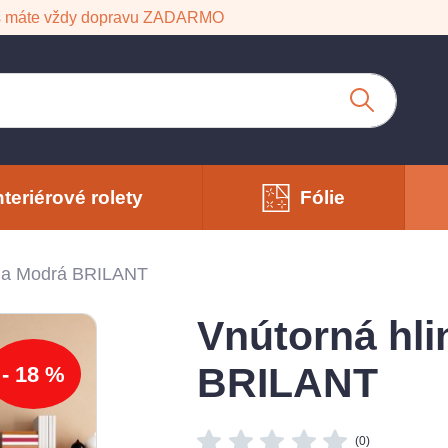
s máte vždy dopravu ZADARMO
nteriérové rolety
Fólie
úzia Modrá BRILANT
Vnútorná hli
BRILANT
- 18 %
(0)