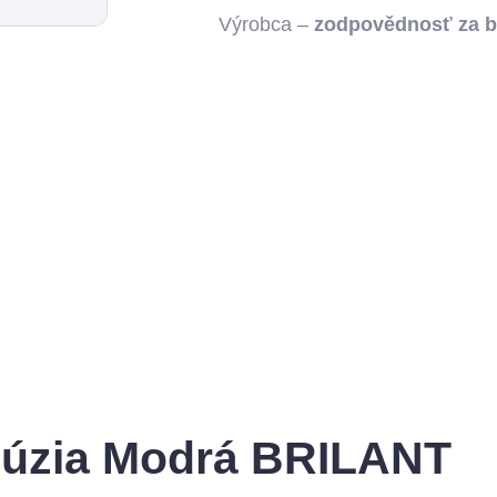
Výrobca –
zodpovědnosť za 
alúzia Modrá BRILANT