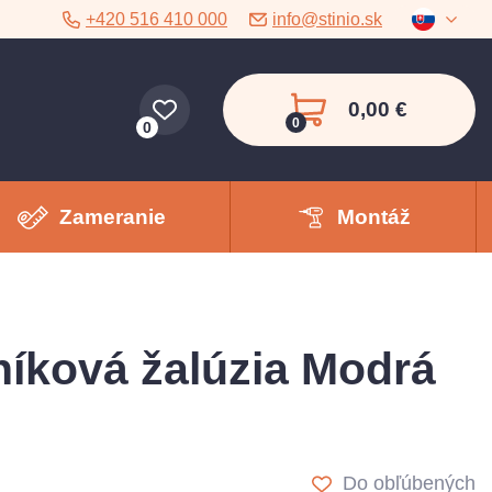
+420 516 410 000
info@stinio.sk
0,00 €
0
0
Zameranie
Montáž
níková žalúzia Modrá
Do obľúbených