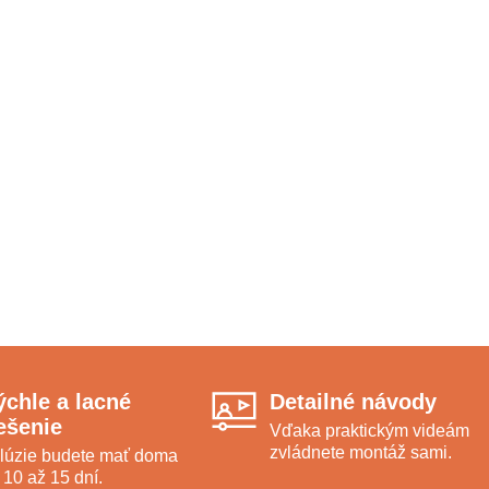
ýchle a lacné
Detailné návody
iešenie
Vďaka praktickým videám
zvládnete montáž sami.
lúzie budete mať doma
 10 až 15 dní.