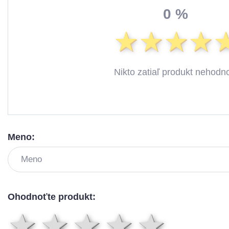
0 %
Nikto zatiaľ produkt nehodno
Meno:
Ohodnoťte produkt:
1 hviezda
2 hviezdy
3 hviez
4 hvi
5 h