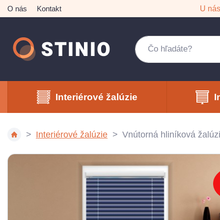
O nás
Kontakt
U ná
Interiérové žalúzie
I
Interiérové žalúzie
Vnútorná hliníková žal