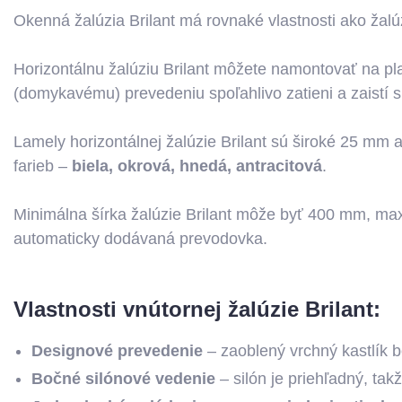
Okenná žalúzia Brilant má rovnaké vlastnosti ako žalúz
Horizontálnu žalúziu Brilant môžete namontovať na pla
(domykavému) prevedeniu spoľahlivo zatieni a zaistí
Lamely horizontálnej žalúzie Brilant sú široké 25 mm 
farieb –
biela, okrová, hnedá, antracitová
.
Minimálna šírka žalúzie Brilant môže byť 400 mm, 
automaticky dodávaná prevodovka.
Vlastnosti vnútornej žalúzie Brilant:
Designové prevedenie
– zaoblený vrchný kastlík 
Bočné silónové vedenie
– silón je priehľadný, ta