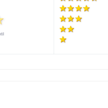
til
dy
ezdy
viezd