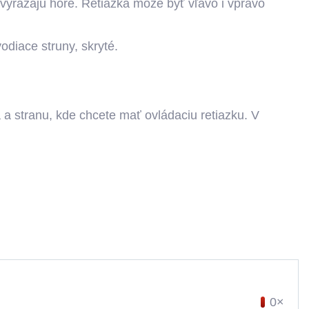
vyrážajú hore. Retiazka môže byť vľavo i vpravo
vodiace struny, skryté.
ia a stranu, kde chcete mať ovládaciu retiazku. V
0×