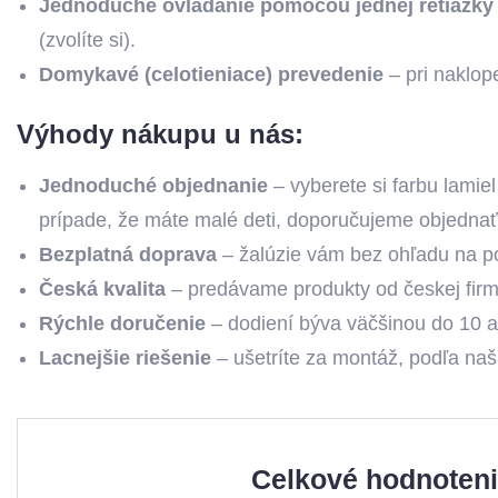
Jednoduché ovládanie pomocou jednej retiazky
(zvolíte si).
Domykavé (celotieniace) prevedenie
– pri naklope
Výhody nákupu u nás:
Jednoduché objednanie
– vyberete si farbu lamiel
prípade, že máte malé deti, doporučujeme objedna
Bezplatná doprava
– žalúzie vám bez ohľadu na 
Česká kvalita
– predávame produkty od českej firmy
Rýchle doručenie
– dodiení býva väčšinou do 10 a
Lacnejšie riešenie
– ušetríte za montáž, podľa naš
Celkové hodnoten