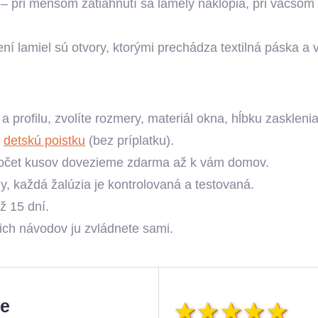
– pri menšom zatiahnutí sa lamely naklopia, pri väčšom 
ní lamiel sú otvory, ktorými prechádza textilná páska a 
 a profilu, zvolíte rozmery, materiál okna, hĺbku zasklen
ť
detskú poistku
(bez príplatku).
počet kusov dovezieme zdarma až k vám domov.
, každá žalúzia je kontrolovaná a testovaná.
ž 15 dní.
ich návodov ju zvládnete sami.
ie