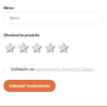
Meno:
Ohodnoťte produkt:
1 hviezda
2 hviezdy
3 hviezdy
4 hviez
5 hvi
Súhlasím so
spracovaním osobných údajov
.
Odoslať hodnotenie