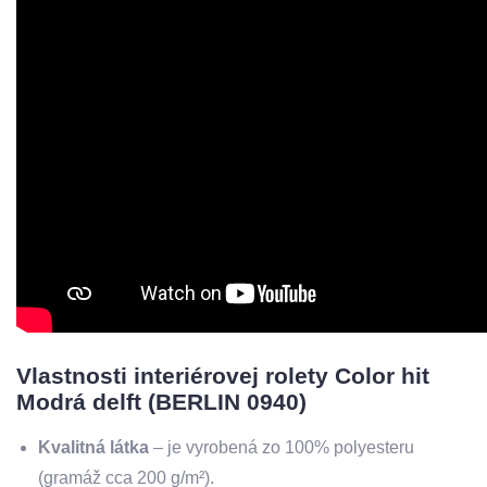
Vlastnosti interiérovej rolety Color hit
Modrá delft (BERLIN 0940)
Kvalitná látka
– je vyrobená zo 100% polyesteru
(gramáž cca 200 g/m²).