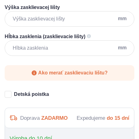
Výška zasklievacej lišty
mm
Hĺbka zasklenia (zasklievacie lišty)
mm
Ako merať zasklievaciu lištu?
Detská poistka
Doprava
ZADARMO
Expedujeme
do 15 dní
Výroba do 10 dní