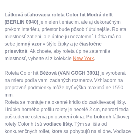
Látková sťahovacia roleta Color hit Modrá delft
(BERLIN 0940)
je nielen tieniacim, ale aj dekoračným
prvkom interiéru, priestor bude pôsobiť útulnejšie. Roleta
miestnosť zatieni, ale úplne ju nezatemní. Látka má na
sebe
jemný vzor
v štýle čipky a je
čiastočne
priesvitná
. Ak chcete, aby roleta úplne zatemnila
miestnosť, vyberte si z kolekcie
New York
.
Roleta Color hit
Béžová (VAN GOGH 3001)
je vyrobená
na mieru podľa vami zadaných rozmerov. Vzhľadom na
prepravné podmienky môže byť výška maximálne 1550
mm.
Roleta sa montuje na okenné krídlo do zasklievacej lišty.
Hrúbka horného profilu rolety je necelé 2 cm, nehrozí teda
poškodenie ostenia pri otvorení okna.
Po bokoch
látkovej
rolety Color hit sú
vodiace lišty.
Tým sa líšia od
konkurenčných roliet, ktoré sa pohybujú na silóne. Vodiace