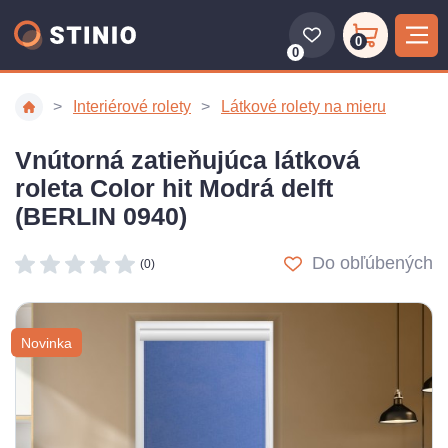
0
0
Interiérové rolety
Látkové rolety na mieru
Vnútorná zatieňujúca látková
roleta Color hit Modrá delft
(BERLIN 0940)
Do obľúbených
(0)
Novinka