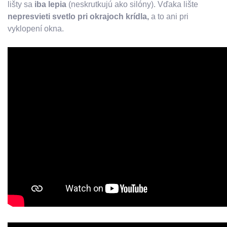
lišty sa
iba lepia
(neskrutkujú ako silóny). Vďaka lište
nepresvieti svetlo pri okrajoch krídla,
a to ani pri
vyklopení okna.