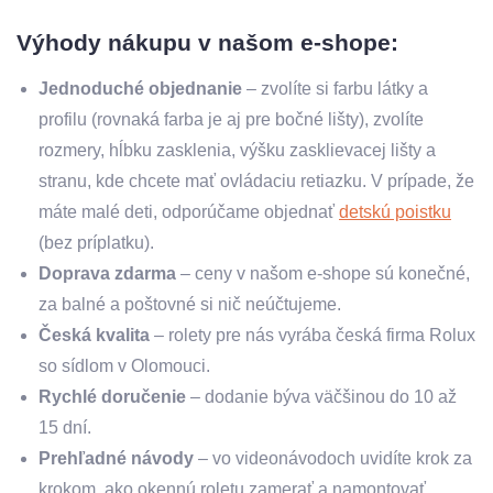
Výhody nákupu v našom e-shope:
Jednoduché objednanie
– zvolíte si farbu látky a
profilu (rovnaká farba je aj pre bočné lišty), zvolíte
rozmery, hĺbku zasklenia, výšku zasklievacej lišty a
stranu, kde chcete mať ovládaciu retiazku. V prípade, že
máte malé deti, odporúčame objednať
detskú poistku
(bez príplatku).
Doprava zdarma
– ceny v našom e-shope sú konečné,
za balné a poštovné si nič neúčtujeme.
Česká kvalita
– rolety pre nás vyrába česká firma Rolux
so sídlom v Olomouci.
Rychlé doručenie
– dodanie býva väčšinou do 10 až
15 dní.
Prehľadné návody
– vo videonávodoch uvidíte krok za
krokom, ako okennú roletu zamerať a namontovať.