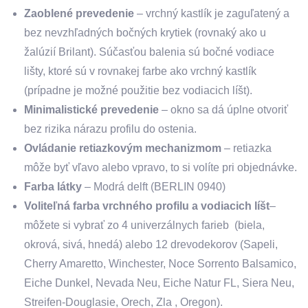
Zaoblené prevedenie
– vrchný kastlík je zaguľatený a
bez nevzhľadných bočných krytiek (rovnaký ako u
žalúzií Brilant). Súčasťou balenia sú bočné vodiace
lišty, ktoré sú v rovnakej farbe ako vrchný kastlík
(prípadne je možné použitie bez vodiacich líšt).
Minimalistické prevedenie
– okno sa dá úplne otvoriť
bez rizika nárazu profilu do ostenia.
Ovládanie retiazkovým mechanizmom
– retiazka
môže byť vľavo alebo vpravo, to si volíte pri objednávke.
Farba látky
– Modrá delft (BERLIN 0940)
Voliteľná farba vrchného profilu a vodiacich líšt
–
môžete si vybrať zo 4 univerzálnych farieb (biela,
okrová, sivá, hnedá) alebo 12 drevodekorov (Sapeli,
Cherry Amaretto, Winchester, Noce Sorrento Balsamico,
Eiche Dunkel, Nevada Neu, Eiche Natur FL, Siera Neu,
Streifen-Douglasie, Orech, Zla , Oregon).