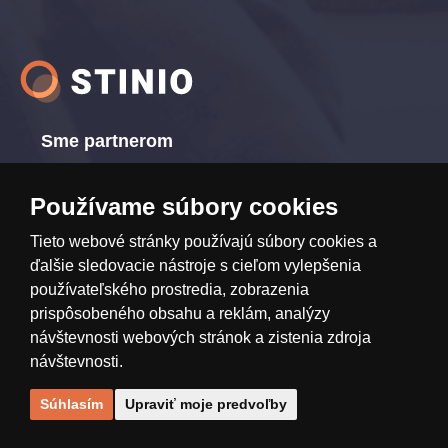
Sme partnerom
Používame súbory cookies
Tieto webové stránky používajú súbory cookies a
www.ttholding.cz
ďalšie sledovacie nástroje s cieľom vylepšenia
používateľského prostredia, zobrazenia
prispôsobeného obsahu a reklám, analýzy
návštevnosti webových stránok a zistenia zdroja
návštevnosti.
Tvorba a design webu:
SHEAN.cz
Súhlasím
Upraviť moje predvoľby
© Stinio 2026
Všetky práva vyhradené.