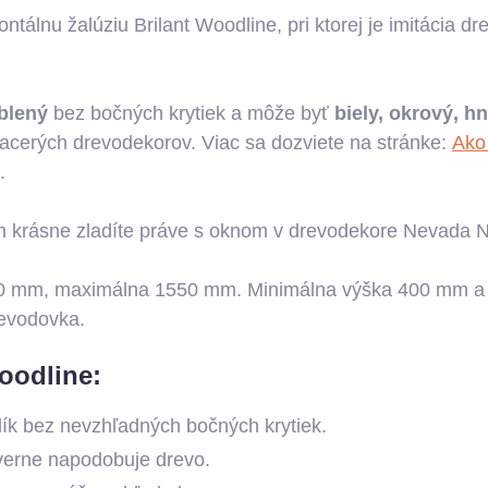
álnu žalúziu Brilant Woodline, pri ktorej je imitácia dr
blený
bez bočných krytiek a môže byť
biely, okrový, h
viacerých drevodekorov. Viac sa dozviete na stránke:
Ako 
e.
ich krásne zladíte práve s oknom v drevodekore Nevada 
 400 mm, maximálna 1550 mm. Minimálna výška 400 mm a
revodovka.
Woodline:
lík bez nevzhľadných bočných krytiek.
 verne napodobuje drevo.