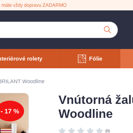
s máte vždy dopravu ZADARMO
nteriérové rolety
Fólie
 BRILANT Woodline
Vnútorná ža
Woodline
- 17 %
(0)