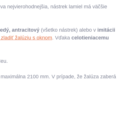
eva nejvierohodnejšia, nástrek lamiel má väčšie
nedý, antracitový
(všetko nástrek) alebo v
imitácii
zladiť žalúziu s oknom
. Vďaka
celotieniacemu
Neu.
 maximálna 2100 mm. V prípade, že žalúza zaberá