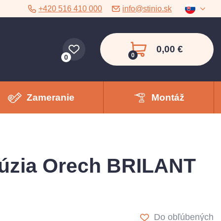
+420 516 410 000
info@stinio.sk
0,00 €
0
0
Zameranie
Montáž
lúzia Orech BRILANT
Do obľúbených