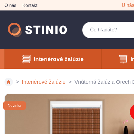
O nás
Kontakt
U ná
Interiérové žalúzie
I
Interiérové žalúzie
Vnútorná žalúzia Orech
Novinka