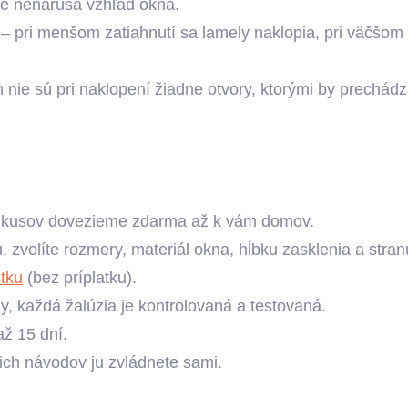
kže nenarúša vzhľad okna.
– pri menšom zatiahnutí sa lamely naklopia, pri väčšom 
 nie sú pri naklopení žiadne otvory, ktorými by prechádz
t kusov dovezieme zdarma až k vám domov.
lu, zvolíte rozmery, materiál okna, hĺbku zasklenia a str
stku
(bez príplatku).
, každá žalúzia je kontrolovaná a testovaná.
ž 15 dní.
ich návodov ju zvládnete sami.