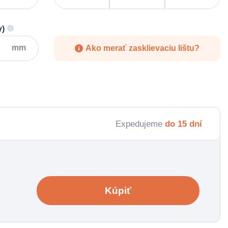
y)
mm
Ako merať zasklievaciu lištu?
Expedujeme
do 15 dní
Kúpiť