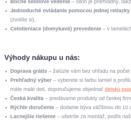
Bočné silónové vedenie
– silón je priehľadný, ta
Jednoduché ovládanie pomocou jednej retiazky
(zvolíte si).
Celotieniace (domykavé) prevedenie
– v lamelách
Výhody nákupu u nás:
Doprava grátis
– žalúzie vám bez ohľadu na poče
Prehľadný výber
– vyberete si farbu lamiel a profi
máte malé deti, doporučujeme objednať
detskú poi
Česká kvalita
– predávame produkty od českej firmy
Rýchle doručenie
– dodanie býva väčšinou do 10 a
Lacnejšie riešenie
– ušetríte za montáž, podľa naš