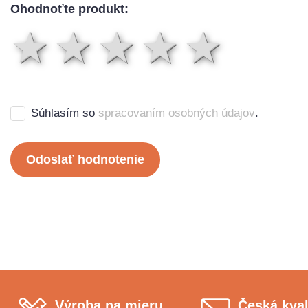
Ohodnoťte produkt:
1 hviezda
2 hviezdy
3 hviez
4 hvi
5 h
Súhlasím so
spracovaním osobných údajov
.
Odoslať hodnotenie
Výroba na mieru
Česká kval