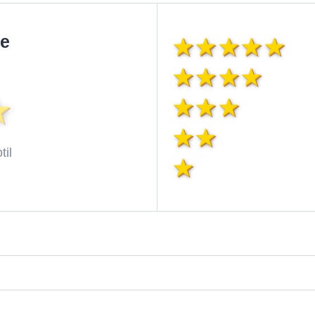
ie
til