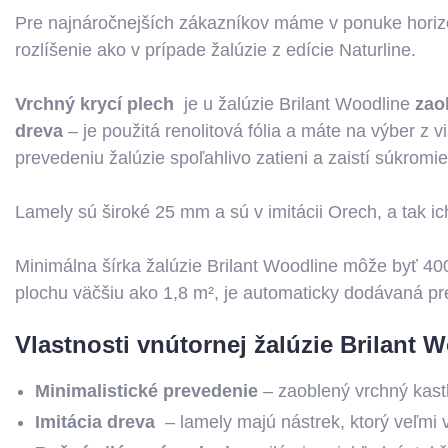
Pre najnáročnejších zákazníkov máme v ponuke horizont
rozlíšenie ako v prípade žalúzie z edície Naturline.
Vrchný krycí plech
je u žalúzie Brilant Woodline
zao
dreva
– je použitá renolitová fólia a máte na výber z 
prevedeniu žalúzie spoľahlivo zatieni a zaistí súkromi
Lamely sú široké 25 mm a sú v imitácii Orech, a tak 
Minimálna šírka žalúzie Brilant Woodline môže byť
plochu väčšiu ako 1,8 m², je automaticky dodávaná p
Vlastnosti vnútornej žalúzie Brilant 
Minimalistické prevedenie
– zaoblený vrchný kast
Imitácia dreva
– lamely majú nástrek, ktorý veľmi